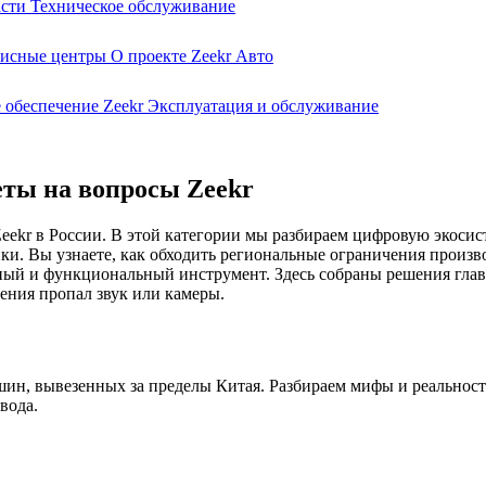
асти
Техническое обслуживание
исные центры
О проекте Zeekr Авто
 обеспечение Zeekr
Эксплуатация и обслуживание
еты на вопросы Zeekr
Zeekr в России. В этой категории мы разбираем цифровую экоси
ки. Вы узнаете, как обходить региональные ограничения произ
тный и функциональный инструмент. Здесь собраны решения гла
ления пропал звук или камеры.​
шин, вывезенных за пределы Китая. Разбираем мифы и реальнос
ода.​