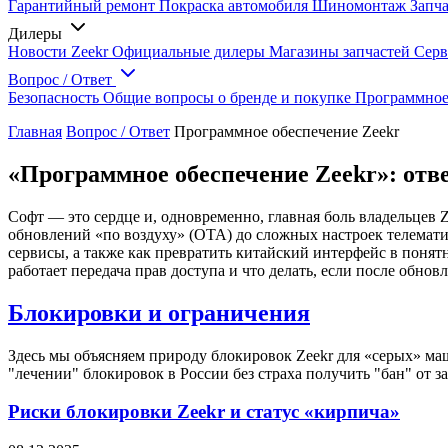
Гарантийный ремонт
Покраска автомобиля
Шиномонтаж
Запч
Дилеры
Новости Zeekr
Официальные дилеры
Магазины запчастей
Серв
Вопрос / Ответ
Безопасность
Общие вопросы о бренде и покупке
Программное
Главная
Вопрос / Ответ
Программное обеспечение Zeekr
«Программное обеспечение Zeekr»: отв
Софт — это сердце и, одновременно, главная боль владельцев 
обновлений «по воздуху» (OTA) до сложных настроек телемати
сервисы, а также как превратить китайский интерфейс в поня
работает передача прав доступа и что делать, если после обнов
Блокировки и ограничения
Здесь мы объясняем природу блокировок Zeekr для «серых» ма
"лечении" блокировок в России без страха получить "бан" от зав
Риски блокировки Zeekr и статус «кирпича»