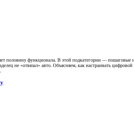
ет половину функционала. В этой подкатегории — пошаговые инс
делец не «отвязал» авто. Объясняем, как настраивать цифровой B
​
цу