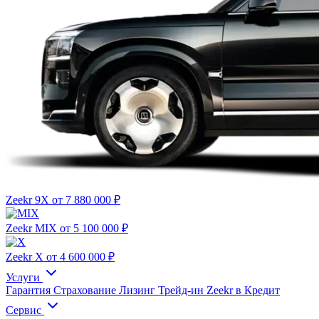
Zeekr 9X
от 7 880 000 ₽
Zeekr MIX
от 5 100 000 ₽
Zeekr X
от 4 600 000 ₽
Услуги
Гарантия
Страхование
Лизинг
Трейд-ин
Zeekr в Кредит
Сервис