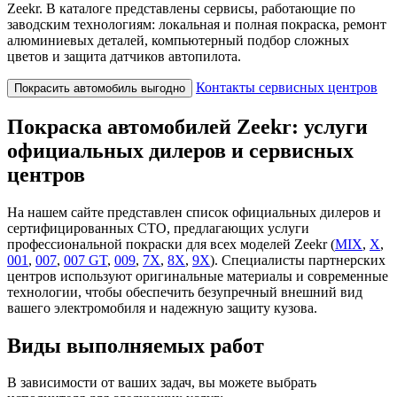
Zeekr. В каталоге представлены сервисы, работающие по
заводским технологиям: локальная и полная покраска, ремонт
алюминиевых деталей, компьютерный подбор сложных
цветов и защита датчиков автопилота.
Контакты сервисных центров
Покрасить автомобиль выгодно
Покраска автомобилей Zeekr: услуги
официальных дилеров и сервисных
центров
На нашем сайте представлен список официальных дилеров и
сертифицированных СТО, предлагающих услуги
профессиональной покраски для всех моделей Zeekr (
MIX
,
X
,
001
,
007
,
007 GT
,
009
,
7X
,
8X
,
9X
). Специалисты партнерских
центров используют оригинальные материалы и современные
технологии, чтобы обеспечить безупречный внешний вид
вашего электромобиля и надежную защиту кузова.
Виды выполняемых работ
В зависимости от ваших задач, вы можете выбрать