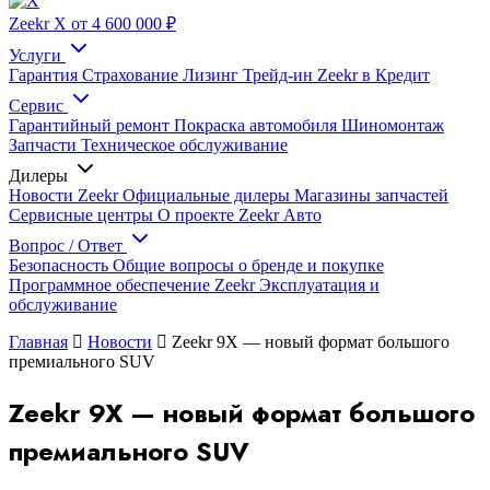
Zeekr X
от 4 600 000 ₽
Услуги
Гарантия
Страхование
Лизинг
Трейд-ин
Zeekr в Кредит
Сервис
Гарантийный ремонт
Покраска автомобиля
Шиномонтаж
Запчасти
Техническое обслуживание
Дилеры
Новости Zeekr
Официальные дилеры
Магазины запчастей
Сервисные центры
О проекте Zeekr Авто
Вопрос / Ответ
Безопасность
Общие вопросы о бренде и покупке
Программное обеспечение Zeekr
Эксплуатация и
обслуживание
Главная
Новости
Zeekr 9X — новый формат большого
премиального SUV
Zeekr 9X — новый формат большого
премиального SUV