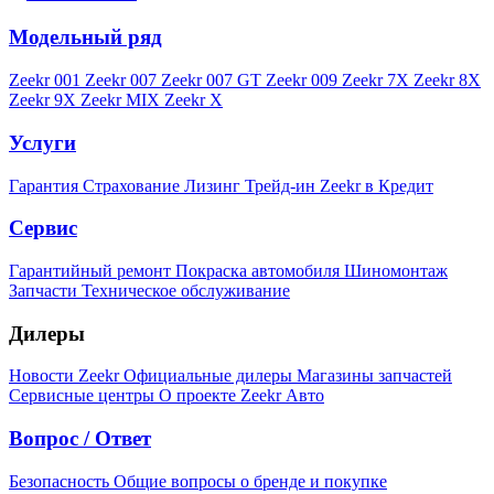
Модельный ряд
Zeekr 001
Zeekr 007
Zeekr 007 GT
Zeekr 009
Zeekr 7X
Zeekr 8X
Zeekr 9X
Zeekr MIX
Zeekr X
Услуги
Гарантия
Страхование
Лизинг
Трейд-ин
Zeekr в Кредит
Сервис
Гарантийный ремонт
Покраска автомобиля
Шиномонтаж
Запчасти
Техническое обслуживание
Дилеры
Новости Zeekr
Официальные дилеры
Магазины запчастей
Сервисные центры
О проекте Zeekr Авто
Вопрос / Ответ
Безопасность
Общие вопросы о бренде и покупке