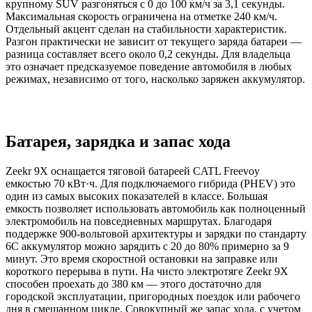
крупному SUV разгоняться с 0 до 100 км/ч за 3,1 секунды.
Максимальная скорость ограничена на отметке 240 км/ч.
Отдельный акцент сделан на стабильности характеристик.
Разгон практически не зависит от текущего заряда батареи —
разница составляет всего около 0,2 секунды. Для владельца
это означает предсказуемое поведение автомобиля в любых
режимах, независимо от того, насколько заряжен аккумулятор.
Батарея, зарядка и запас хода
Zeekr 9X оснащается тяговой батареей CATL Freevoy
емкостью 70 кВт·ч. Для подключаемого гибрида (PHEV) это
один из самых высоких показателей в классе. Большая
емкость позволяет использовать автомобиль как полноценный
электромобиль на повседневных маршрутах. Благодаря
поддержке 900-вольтовой архитектуры и зарядки по стандарту
6C аккумулятор можно зарядить с 20 до 80% примерно за 9
минут. Это время скоростной остановки на заправке или
короткого перерыва в пути. На чисто электротяге Zeekr 9X
способен проехать до 380 км — этого достаточно для
городской эксплуатации, пригородных поездок или рабочего
дня в смешанном цикле. Совокупный же запас хода, с учетом