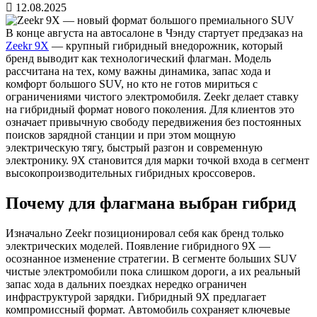
12.08.2025
В конце августа на автосалоне в Чэнду стартует предзаказ на
Zeekr 9X
— крупный гибридный внедорожник, который
бренд выводит как технологический флагман. Модель
рассчитана на тех, кому важны динамика, запас хода и
комфорт большого SUV, но кто не готов мириться с
ограничениями чистого электромобиля. Zeekr делает ставку
на гибридный формат нового поколения. Для клиентов это
означает привычную свободу передвижения без постоянных
поисков зарядной станции и при этом мощную
электрическую тягу, быстрый разгон и современную
электронику. 9X становится для марки точкой входа в сегмент
высокопроизводительных гибридных кроссоверов.
Почему для флагмана выбран гибрид
Изначально Zeekr позиционировал себя как бренд только
электрических моделей. Появление гибридного 9X —
осознанное изменение стратегии. В сегменте больших SUV
чистые электромобили пока слишком дороги, а их реальный
запас хода в дальних поездках нередко ограничен
инфраструктурой зарядки. Гибридный 9X предлагает
компромиссный формат. Автомобиль сохраняет ключевые