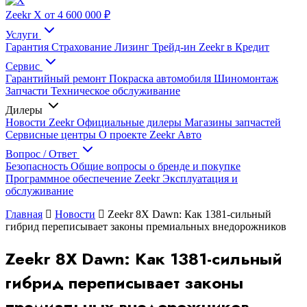
Zeekr X
от 4 600 000 ₽
Услуги
Гарантия
Страхование
Лизинг
Трейд-ин
Zeekr в Кредит
Сервис
Гарантийный ремонт
Покраска автомобиля
Шиномонтаж
Запчасти
Техническое обслуживание
Дилеры
Новости Zeekr
Официальные дилеры
Магазины запчастей
Сервисные центры
О проекте Zeekr Авто
Вопрос / Ответ
Безопасность
Общие вопросы о бренде и покупке
Программное обеспечение Zeekr
Эксплуатация и
обслуживание
Главная
Новости
Zeekr 8X Dawn: Как 1381-сильный
гибрид переписывает законы премиальных внедорожников
Zeekr 8X Dawn: Как 1381-сильный
гибрид переписывает законы
премиальных внедорожников