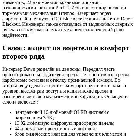
элементов, 22-дюймовыми коваными дисками,
разноширокими шинами Pirelli P Zero и шестипоршневыми
тормозными механизмами Brembo. Завершает образ
фирменный цвет кузова Rift Blue в сочетании с пакетом Dawn
Blackout. Инженеры также отказались от выдвижных дверных
ручек в пользу классических механических решений ради
надёжности.
Салон: акцент на водителя и комфорт
второго ряда
Интерьер Dawn разделён на две зоны. Передняя часть
ориентирована на водителя и предлагает спортивные кресла,
карбоновые вставки и отделку премиальной замшей. Во
втором ряду сделан акцент на комфорт представительского
уровня: пассажирам доступны капитанские кресла и
расширенный набор мультимедийных функций.
Оснащение
салона включает:
центральный 16-дюймовый OLED-дисплей с
разрешением 3.5K;
13,02-дюймовую цифровую приборную панель;
44-дюймовый проекционный дисплей;
блок физических клавиш для управления климатом и