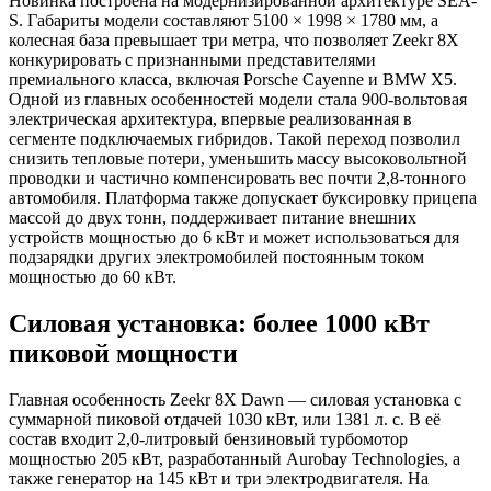
Новинка построена на модернизированной архитектуре SEA-
S. Габариты модели составляют 5100 × 1998 × 1780 мм, а
колесная база превышает три метра, что позволяет Zeekr 8X
конкурировать с признанными представителями
премиального класса, включая Porsche Cayenne и BMW X5.
Одной из главных особенностей модели стала 900-вольтовая
электрическая архитектура, впервые реализованная в
сегменте подключаемых гибридов. Такой переход позволил
снизить тепловые потери, уменьшить массу высоковольтной
проводки и частично компенсировать вес почти 2,8-тонного
автомобиля. Платформа также допускает буксировку прицепа
массой до двух тонн, поддерживает питание внешних
устройств мощностью до 6 кВт и может использоваться для
подзарядки других электромобилей постоянным током
мощностью до 60 кВт.
Силовая установка: более 1000 кВт
пиковой мощности
Главная особенность Zeekr 8X Dawn — силовая установка с
суммарной пиковой отдачей 1030 кВт, или 1381 л. с. В её
состав входит 2,0-литровый бензиновый турбомотор
мощностью 205 кВт, разработанный Aurobay Technologies, а
также генератор на 145 кВт и три электродвигателя. На