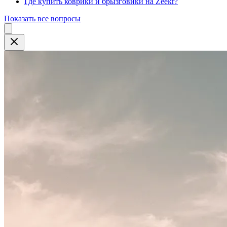
Где купить коврики и брызговики на Zeekr?
Показать все вопросы
Close