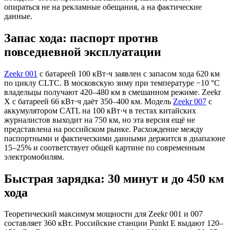
опираться не на рекламные обещания, а на фактические
данные.
Запас хода: паспорт против
повседневной эксплуатации
Zeekr 001
с батареей 100 кВт·ч заявлен с запасом хода 620 км
по циклу CLTC. В московскую зиму при температуре −10 °C
владельцы получают 420–480 км в смешанном режиме. Zeekr
X с батареей 66 кВт·ч даёт 350–400 км. Модель
Zeekr 007
с
аккумулятором CATL на 100 кВт·ч в тестах китайских
журналистов выходит на 750 км, но эта версия ещё не
представлена на российском рынке. Расхождение между
паспортными и фактическими данными держится в диапазоне
15–25% и соответствует общей картине по современным
электромобилям.
Быстрая зарядка: 30 минут и до 450 км
хода
Теоретический максимум мощности для Zeekr 001 и 007
составляет 360 кВт. Российские станции Punkt E выдают 120–