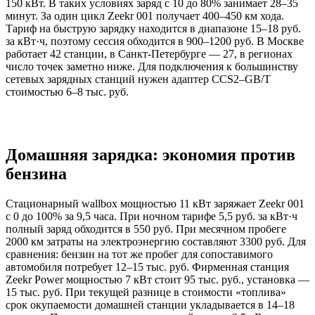
150 кВт. В таких условиях заряд с 10 до 80% занимает 28–35
минут. За один цикл Zeekr 001 получает 400–450 км хода.
Тариф на быструю зарядку находится в диапазоне 15–18 руб.
за кВт·ч, поэтому сессия обходится в 900–1200 руб. В Москве
работает 42 станции, в Санкт-Петербурге — 27, в регионах
число точек заметно ниже. Для подключения к большинству
сетевых зарядных станций нужен адаптер CCS2–GB/T
стоимостью 6–8 тыс. руб.
Домашняя зарядка: экономия против
бензина
Стационарный wallbox мощностью 11 кВт заряжает Zeekr 001
с 0 до 100% за 9,5 часа. При ночном тарифе 5,5 руб. за кВт·ч
полный заряд обходится в 550 руб. При месячном пробеге
2000 км затраты на электроэнергию составляют 3300 руб. Для
сравнения: бензин на тот же пробег для сопоставимого
автомобиля потребует 12–15 тыс. руб.
Фирменная станция
Zeekr Power мощностью 7 кВт стоит 95 тыс. руб., установка —
15 тыс. руб. При текущей разнице в стоимости «топлива»
срок окупаемости домашней станции укладывается в 14–18