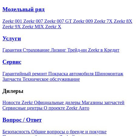
Модельный ряд
Zeekr 001
Zeekr 007
Zeekr 007 GT
Zeekr 009
Zeekr 7X
Zeekr 8X
Zeekr 9X
Zeekr MIX
Zeekr X
Услуги
Гарантия
Страхование
Лизинг
Трейд-ин
Zeekr в Кредит
Сервис
Гарантийный ремонт
Покраска автомобиля
Шиномонтаж
Запчасти
Техническое обслуживание
Дилеры
Новости Zeekr
Официальные дилеры
Магазины запчастей
Сервисные центры
О проекте Zeekr Авто
Вопрос / Ответ
Безопасность
Общие вопросы о бренде и покупке