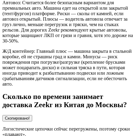
Автовоз: Считается более безопасным вариантом для
премиальных авто. Машина едет на открытой или закрытой
(тент/фургон) платформе. Риски — сколы от камней, если
автовоз открытый. Плюсы — водитель автовоза отвечает за
груз лично, меньше перегрузок и тряски, чем на стыках
рельсов. Для дорогих Zeekr рекомендуют крытые автовозы,
которые защищают ЛКП от грязи и гравия, хотя это дороже на
30-50%.
Ж/Д контейнер: Главный плюс — машина закрыта в стальной
коробке, ей не страшны град и камни. Минусы — риск
повреждения при погрузке/разгрузке (крепление брусками
может поцарапать диски) и сильная тряска в пути, которая
иногда приводит к разбалтыванию подвески или ложным
срабатываниям датчиков сигнализации, если не обесточить
авто.
Сколько по времени занимает
доставка Zeekr из Китая до Москвы?
Скопировано!
Логистические цепочки сейчас перегружены, поэтому сроки
«плавают».