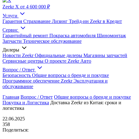
Zeekr X
от 4 600 000 ₽
Услуги
Гарантия
Страхование
Лизинг
Трейд-ин
Zeekr в Кредит
Сервис
Гарантийный ремонт
Покраска автомобиля
Шиномонтаж
Запчасти
Техническое обслуживание
Дилеры
Новости Zeekr
Официальные дилеры
Магазины запчастей
Сервисные центры
О проекте Zeekr Авто
Вопрос / Ответ
Безопасность
Общие вопросы о бренде и покупке
Программное обеспечение Zeekr
Эксплуатация и
обслуживание
Главная
Вопрос / Ответ
Общие вопросы о бренде и покупке
Покупка и Логистика
Доставка Zeekr из Китая: сроки и
логистика
22.06.2025
358
Поделиться: