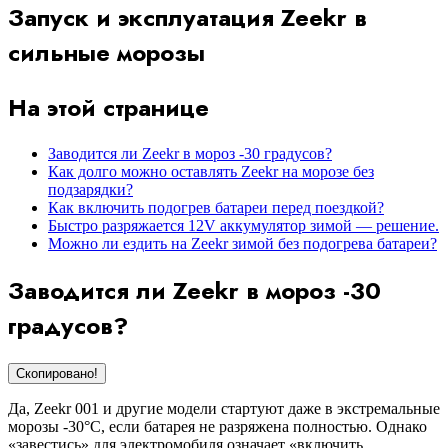
Запуск и эксплуатация Zeekr в
сильные морозы
На этой странице
Заводится ли Zeekr в мороз -30 градусов?
Как долго можно оставлять Zeekr на морозе без
подзарядки?
Как включить подогрев батареи перед поездкой?
Быстро разряжается 12V аккумулятор зимой — решение.
Можно ли ездить на Zeekr зимой без подогрева батареи?
Заводится ли Zeekr в мороз -30
градусов?
Скопировано!
Да, Zeekr 001 и другие модели стартуют даже в экстремальные
морозы -30°C, если батарея не разряжена полностью. Однако
«завестись» для электромобиля означает «включить