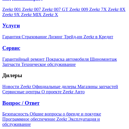
Zeekr 001
Zeekr 007
Zeekr 007 GT
Zeekr 009
Zeekr 7X
Zeekr 8X
Zeekr 9X
Zeekr MIX
Zeekr X
Услуги
Гарантия
Страхование
Лизинг
Трейд-ин
Zeekr в Кредит
Сервис
Гарантийный ремонт
Покраска автомобиля
Шиномонтаж
Запчасти
Техническое обслуживание
Дилеры
Новости Zeekr
Официальные дилеры
Магазины запчастей
Сервисные центры
О проекте Zeekr Авто
Вопрос / Ответ
Безопасность
Общие вопросы о бренде и покупке
Программное обеспечение Zeekr
Эксплуатация и
обслуживание