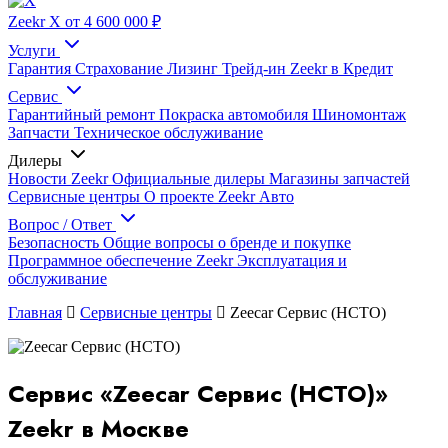
Zeekr X
от 4 600 000 ₽
Услуги
Гарантия
Страхование
Лизинг
Трейд-ин
Zeekr в Кредит
Сервис
Гарантийный ремонт
Покраска автомобиля
Шиномонтаж
Запчасти
Техническое обслуживание
Дилеры
Новости Zeekr
Официальные дилеры
Магазины запчастей
Сервисные центры
О проекте Zeekr Авто
Вопрос / Ответ
Безопасность
Общие вопросы о бренде и покупке
Программное обеспечение Zeekr
Эксплуатация и
обслуживание
Главная
Сервисные центры
Zeecar Сервис (НСТО)
Сервис «Zeecar Сервис (НСТО)»
Zeekr в Москве