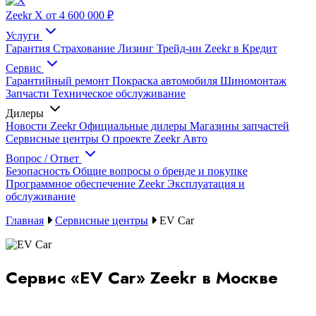
Zeekr X
от 4 600 000 ₽
Услуги
Гарантия
Страхование
Лизинг
Трейд-ин
Zeekr в Кредит
Сервис
Гарантийный ремонт
Покраска автомобиля
Шиномонтаж
Запчасти
Техническое обслуживание
Дилеры
Новости Zeekr
Официальные дилеры
Магазины запчастей
Сервисные центры
О проекте Zeekr Авто
Вопрос / Ответ
Безопасность
Общие вопросы о бренде и покупке
Программное обеспечение Zeekr
Эксплуатация и
обслуживание
Главная
Сервисные центры
EV Car
Сервис «EV Car» Zeekr в Москве