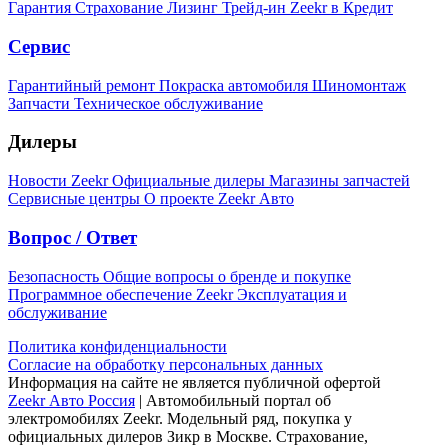
Гарантия
Страхование
Лизинг
Трейд-ин
Zeekr в Кредит
Сервис
Гарантийный ремонт
Покраска автомобиля
Шиномонтаж
Запчасти
Техническое обслуживание
Дилеры
Новости Zeekr
Официальные дилеры
Магазины запчастей
Сервисные центры
О проекте Zeekr Авто
Вопрос / Ответ
Безопасность
Общие вопросы о бренде и покупке
Программное обеспечение Zeekr
Эксплуатация и
обслуживание
Политика конфиденциальности
Согласие на обработку персональных данных
Информация на сайте не является публичной офертой
Zeekr Авто Россия
| Автомобильный портал об
электромобилях Zeekr. Модельный ряд, покупка у
официальных дилеров Зикр в Москве. Страхование,