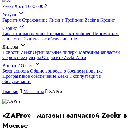
Zeekr X
от 4 600 000 ₽
Услуги
Гарантия
Страхование
Лизинг
Трейд-ин
Zeekr в Кредит
Сервис
Гарантийный ремонт
Покраска автомобиля
Шиномонтаж
Запчасти
Техническое обслуживание
Дилеры
Новости Zeekr
Официальные дилеры
Магазины запчастей
Сервисные центры
О проекте Zeekr Авто
Вопрос / Ответ
Безопасность
Общие вопросы о бренде и покупке
Программное обеспечение Zeekr
Эксплуатация и
обслуживание
Главная
Магазины
ZAPro
«ZAPro» - магазин запчастей Zeekr в
Москве