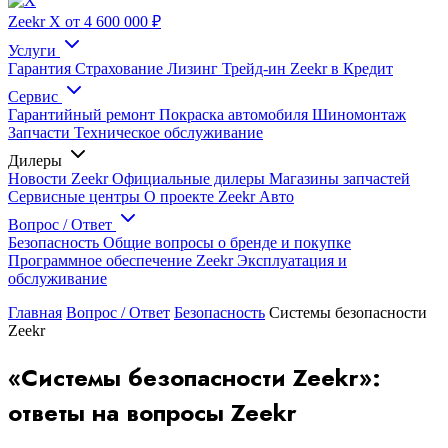
Zeekr X
от 4 600 000 ₽
Услуги
Гарантия
Страхование
Лизинг
Трейд-ин
Zeekr в Кредит
Сервис
Гарантийный ремонт
Покраска автомобиля
Шиномонтаж
Запчасти
Техническое обслуживание
Дилеры
Новости Zeekr
Официальные дилеры
Магазины запчастей
Сервисные центры
О проекте Zeekr Авто
Вопрос / Ответ
Безопасность
Общие вопросы о бренде и покупке
Программное обеспечение Zeekr
Эксплуатация и
обслуживание
Главная
Вопрос / Ответ
Безопасность
Системы безопасности
Zeekr
«Системы безопасности Zeekr»:
ответы на вопросы Zeekr